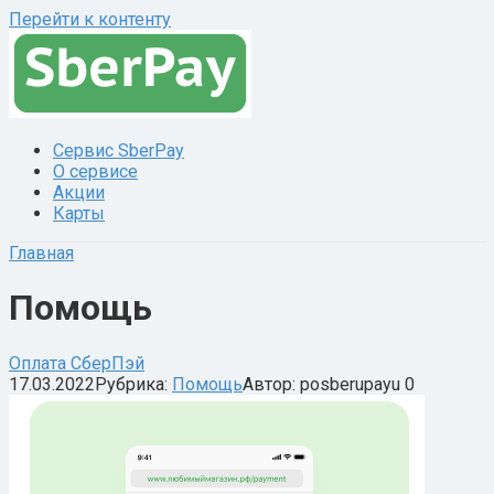
Перейти к контенту
Сервис SberPay
О сервисе
Акции
Карты
Главная
Помощь
Оплата СберПэй
17.03.2022
Рубрика:
Помощь
Автор:
posberupayu
0